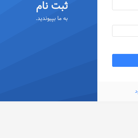
ثبت نام
به ما بپیوندید.
د