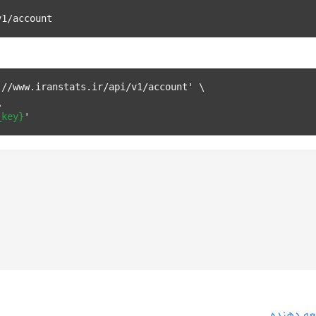
v1/account
//www.iranstats.ir/api/v1/account' \



_key}
ه دهنده