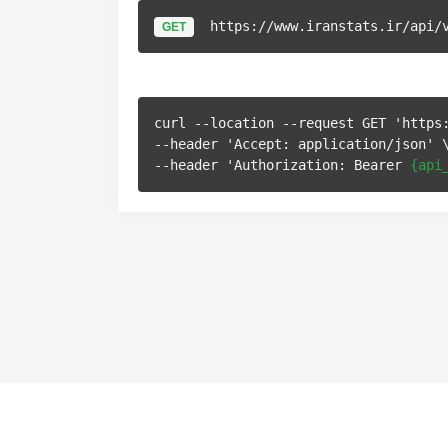
GET
https://www.iranstats.ir/api/
curl --location --request GET 'https:
--header 'Accept: application/json' \
--header 'Authorization: Bearer 
{api