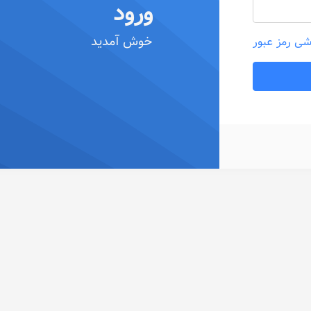
ورود
خوش آمدید
شی رمز عبور